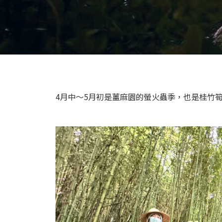
4月中～5月初是薑麻園的螢火蟲季，也是桂竹