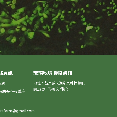
絡資訊
琉璃秋境 聯絡資訊
530
地址：苗栗縣大湖鄉栗林村薑麻
園13號（聖衡宮附近）
湖鄉栗林村薑麻
surefarm@gmail.com