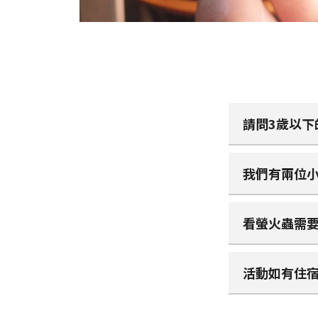
請問3歲以下
我們有兩位
看螢火蟲需
活動如有住