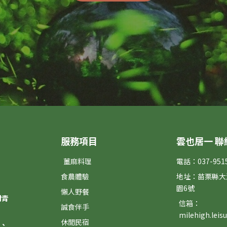
服務項目
雲也居一 聯
薑麻料理
電話：037-951
食農體驗
地址：苗栗縣大
園6號
懶人野餐
村青
信箱：
誠食伴手
milehigh.lei
休閒民宿
、