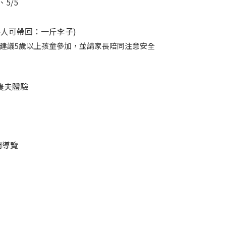
、5/5
每人可帶回：一斤李子)
建議5歲以上孩童參加，並請家長陪同注意安全
李 農夫體驗
夜間導覽