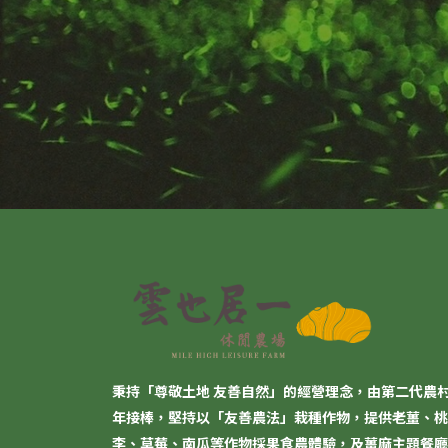
秉持「尊敬土地 友善自然」的經營理念，由第二代農
年接棒，堅持以「
友善農法
」栽種作物，提供老薑、桃
李、草莓、南瓜等作物採果食農體驗，及薑麻主題餐廳