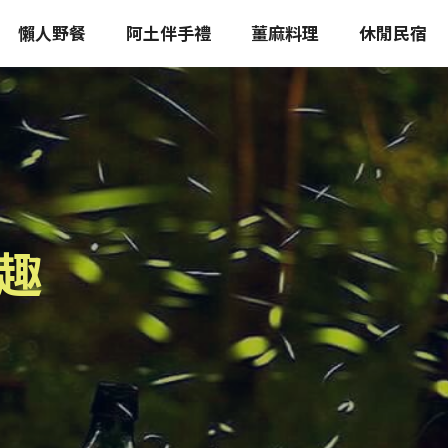
懶人野餐
阿土伴手禮
薑麻料理
休閒民宿
趣