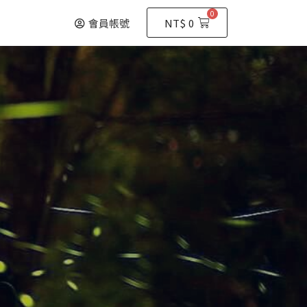
0
購
會員帳號
NT$
0
物
籃