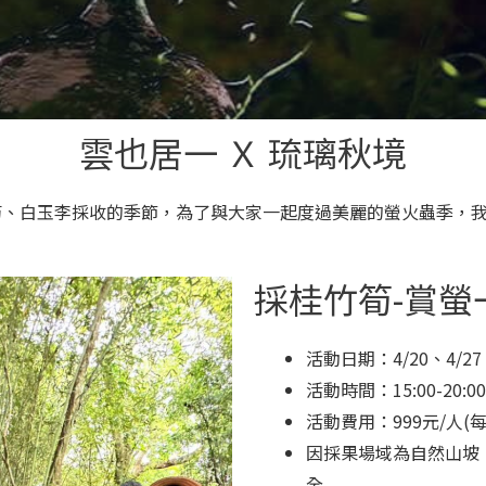
雲也居一 Ｘ 琉璃秋境
筍、白玉李
採收的季節，為了與大家一起度過美麗的螢火蟲季，
採桂竹筍-賞螢
活動日期：
4/20、4/27
活動時間：15:00-20:00
活動費用：999元/人
(
因採果場域為自然山坡
全