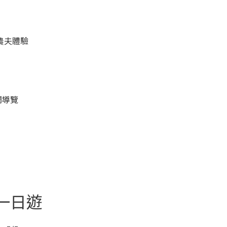
筍 農夫體驗
夜間導覽
一日遊