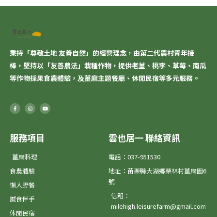
秉持「尊敬土地 友善自然」的經營理念，由第二代農村青年接
棒，堅持以「
友善農法
」栽種作物，提供老薑、桃李、草莓、南瓜
等作物採果食農體驗，及薑麻主題餐廳、休閒民宿等多元服務。
F
I
Y
a
n
o
c
s
u
e
t
t
b
a
u
o
g
b
o
r
e
服務項目
雲也居一 聯絡資訊
k
a
-
m
f
薑麻料理
電話：037-951530
食農體驗
地址：苗栗縣大湖鄉栗林村薑麻園6
號
懶人野餐
信箱：
誠食伴手
milehigh.leisurefarm@gmail.com
休閒民宿