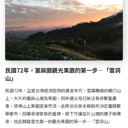
民國72年，薑麻園觀光果園的第一步—「雲洞
山」
民國72年，正是台灣經濟起飛的黃金年代，雲霧飄繞的關刀山
上，大片的薑麻山坡及果園，因年邁父母已無法負荷繁重農
事，使得山上果園逐漸荒涼，此時涂兆榮夫婦毅然決定離開繁
華都市，回鄉承接家族的重棒，肩下守護這片山坡的擔子與傳
承，從此開啟雲也居一的觀光果園的第一步—「雲洞山」