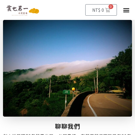
0
購
選
NT$
0
物
籃
單
聊聊我們