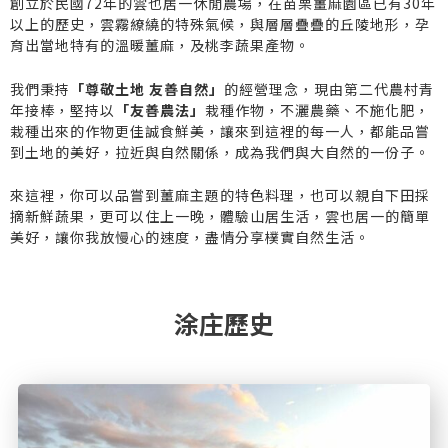
創立於民國72年的雲也居一休閒農場，在苗栗薑麻園區已有30年
以上的歷史，雲霧繚繞的特殊氣候，與層層疊疊的丘陵地形，孕
育出當地特有的溫暖薑麻，及桃李蔬果產物。
我們秉持
「尊敬土地 友善自然」
的經營理念，現由第二代農村青
年接棒，堅持以
「友善農法」
栽種作物，不灑農藥、不施化肥，
栽種出來的作物更佳誠食鮮美，讓來到這裡的每一人，都能品嘗
到土地的美好，拉近與自然關係，成為我們與大自然的一份子。
來這裡，你可以品嘗到薑麻主題的特色料理，也可以親自下田採
摘新鮮蔬果，更可以住上一晚，體驗山居生活，雲也居一的簡單
美好，讓你我放慢心的速度，盡情分享樸實自然生活。
涂庄歷史