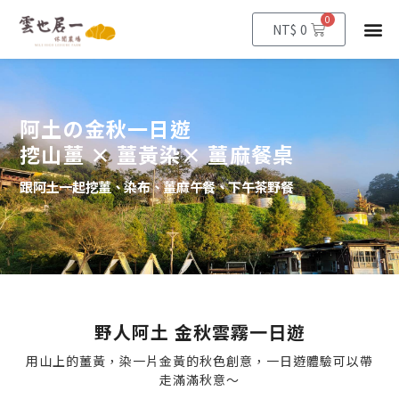
0
購
選
NT$
0
物
籃
單
阿土の
金秋一日遊
挖山薑 × 薑黃染× 薑麻餐桌
跟阿土一起
挖薑、染布、薑麻午餐、下午茶野餐
野人阿土 金秋雲霧一日遊
用山上的薑黃，染一片金黃的秋色創意，一日遊體驗可以帶
走滿滿秋意～