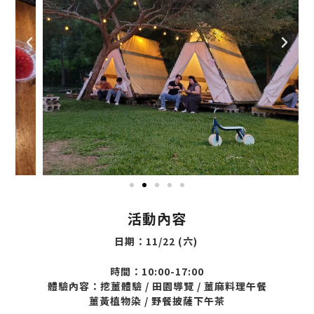
上
下
一
一
篇
篇
活動內容
日期：
11/22 (六)
時間：
10:00-17:00
體驗內容：挖薑體驗 / 田園導覽 / 薑麻料理午餐
薑黃植物染 / 野餐披薩下午茶