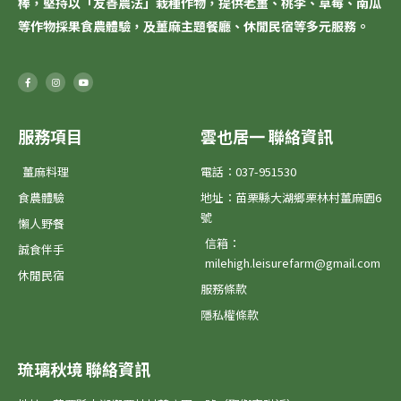
棒，堅持以「
友善農法
」栽種作物，提供老薑、桃李、草莓、南瓜
等作物採果食農體驗，及薑麻主題餐廳、休閒民宿等多元服務。
F
I
Y
a
n
o
c
s
u
e
t
t
b
a
u
o
g
b
o
r
e
服務項目
雲也居一 聯絡資訊
k
a
-
m
f
薑麻料理
電話：037-951530
食農體驗
地址：苗栗縣大湖鄉栗林村薑麻園6
號
懶人野餐
信箱：
誠食伴手
milehigh.leisurefarm@gmail.com
休閒民宿
服務條款
隱私權條款
琉璃秋境 聯絡資訊