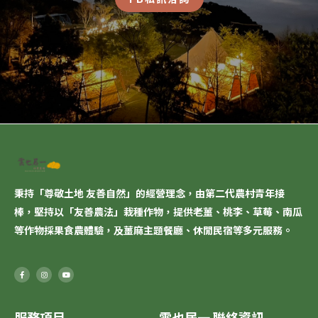
秉持「尊敬土地 友善自然」的經營理念，由第二代農村青年接
棒，堅持以「
友善農法
」栽種作物，提供老薑、桃李、草莓、南瓜
等作物採果食農體驗，及薑麻主題餐廳、休閒民宿等多元服務。
F
I
Y
a
n
o
c
s
u
e
t
t
b
a
u
o
g
b
o
r
e
服務項目
雲也居一 聯絡資訊