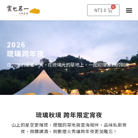
0
購
選
NT$
0
物
籃
單
2026
琉璃跨年夜
在2025的最後一天，在琉璃光的草地上，一起迎接2026的到來
琉璃秋境 跨年限定宵夜
山上的星空更璀璨，遼闊的草地與雲海相伴，品味私廚宵
夜，微醺調酒，倒數煙火秀讓跨年夜更加難忘！