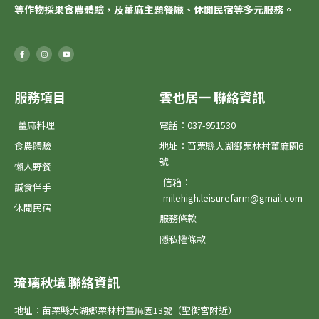
等作物採果食農體驗，及薑麻主題餐廳、休閒民宿等多元服務。
F
I
Y
a
n
o
c
s
u
e
t
t
b
a
u
o
g
b
o
r
e
服務項目
雲也居一 聯絡資訊
k
a
-
m
f
薑麻料理
電話：037-951530
食農體驗
地址：苗栗縣大湖鄉栗林村薑麻園6
號
懶人野餐
信箱：
誠食伴手
milehigh.leisurefarm@gmail.com
休閒民宿
服務條款
隱私權條款
琉璃秋境 聯絡資訊
地址：苗栗縣大湖鄉栗林村薑麻園13號（聖衡宮附近）