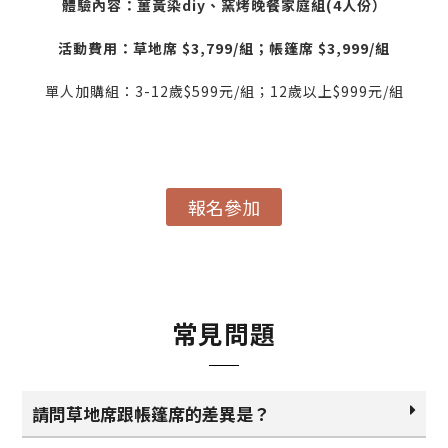
體驗內容：薑黃染diy、窯烤晚餐家庭組(4人份）
活動費用：草地席 $3,799/組；帳篷席 $3,999/組
單人加購組：3-12歲$599元/組；12歲以上$999元/組
報名參加
常見問題
請問草地席跟帳篷席的差異是？