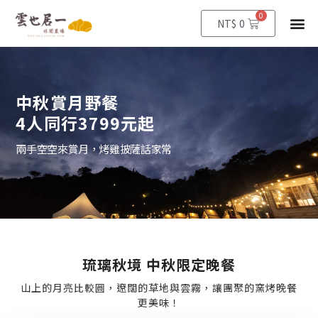
0
購
選
NT$
0
物
籃
單
中秋賞月野餐
4人同行3799元起
兩手空空來賞月，烤雞披薩話家常
琉璃秋境 中秋限定晚餐
山上的月亮比較圓，遼闊的草地與雲霧，讓團聚的窯烤晚餐
更美味！