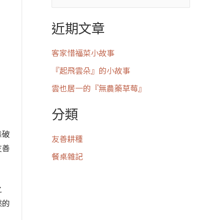
近期文章
客家惜福菜小故事
『起飛雲朵』的小故事
雲也居一的『無農藥草莓』
分類
態破
友善耕種
友善
餐桌雜記
之
然的