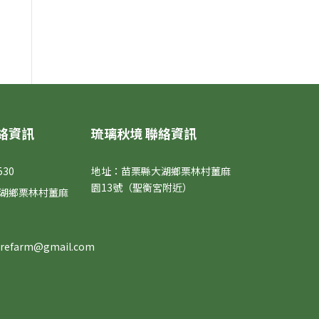
絡資訊
琉璃秋境 聯絡資訊
530
地址：苗栗縣大湖鄉栗林村薑麻
園13號（聖衡宮附近）
湖鄉栗林村薑麻
surefarm@gmail.com