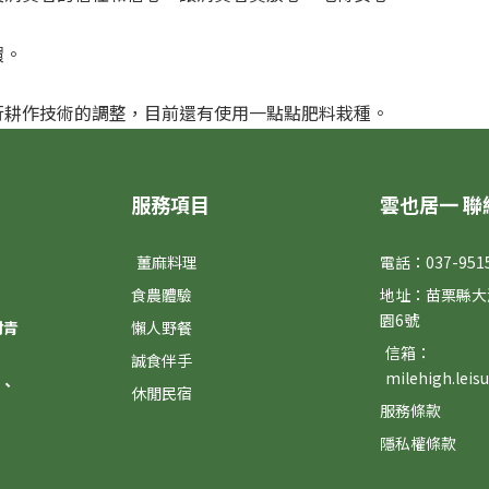
環。
行耕作技術的調整，目前還有使用一點點肥料栽種。
服務項目
雲也居一 聯
薑麻料理
電話：037-951
食農體驗
地址：苗栗縣大
園6號
村青
懶人野餐
信箱：
誠食伴手
milehigh.lei
、
休閒民宿
服務條款
隱私權條款