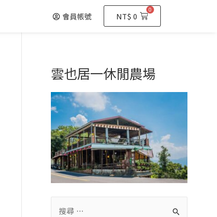
0
購
會員帳號
NT$
0
物
籃
雲也居一休閒農場