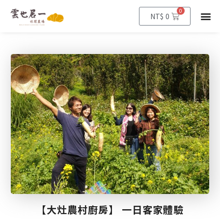
0
購
選
NT$
0
物
籃
單
【大灶農村廚房】 一日客家體驗