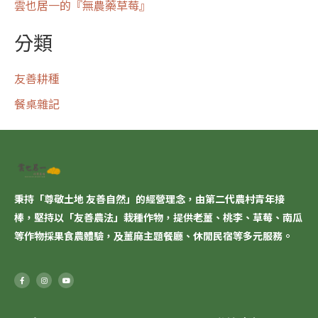
雲也居一的『無農藥草莓』
分類
友善耕種
餐桌雜記
秉持「尊敬土地 友善自然」的經營理念，由第二代農村青年接
棒，堅持以「
友善農法
」栽種作物，提供老薑、桃李、草莓、南瓜
等作物採果食農體驗，及薑麻主題餐廳、休閒民宿等多元服務。
F
I
Y
a
n
o
c
s
u
e
t
t
b
a
u
o
g
b
o
r
e