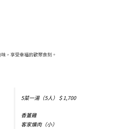
美味，享受幸福的歡聚食刻。
5菜一湯（5人）＄1,700
香薑雞
客家爌肉（小）