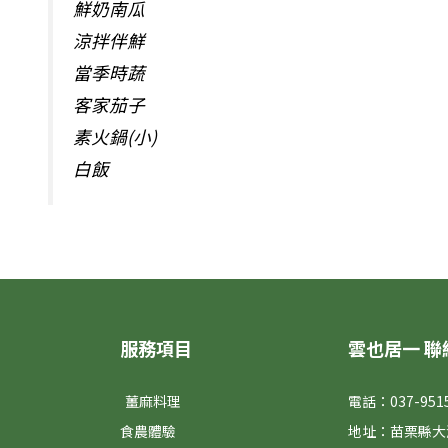
鮮奶南瓜
涼拌伴鮮
當季時蔬
客家茄子
素火鍋(小)
白飯
服務項目
雲也居一 聯
薑麻料理
電話：037-951
食農體驗
地址：苗栗縣大