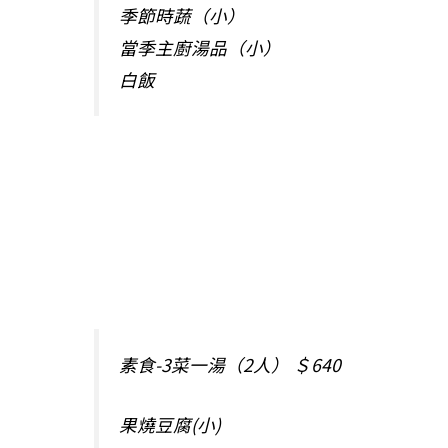
季節時蔬（小）
當季主廚湯品（小）
白飯
素食-3菜一湯（2人） ＄640
果燒豆腐(小)