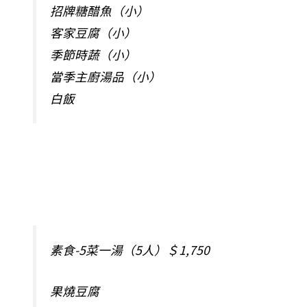
招牌糖醋魚（小）
客家豆腐（小）
季節時蔬（小）
當季主廚湯品（小）
白飯
素食-5菜一湯（5人）＄1,750
果燒豆腐