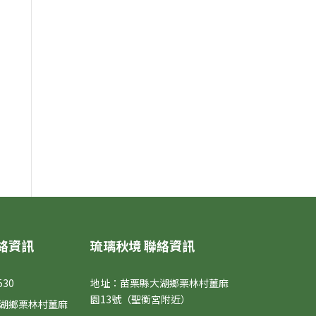
絡資訊
琉璃秋境 聯絡資訊
530
地址：苗栗縣大湖鄉栗林村薑麻
園13號（聖衡宮附近）
湖鄉栗林村薑麻