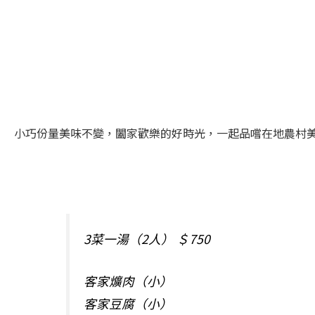
小巧份量美味不變，闔家歡樂的好時光，一起品嚐在地農村
3菜一湯（2人） ＄750
客家爌肉（小）
客家豆腐（小）