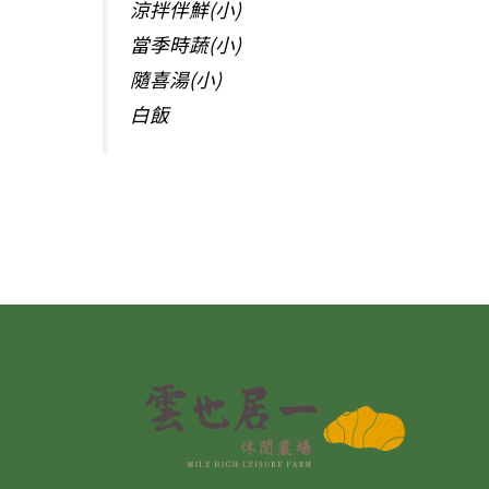
涼拌伴鮮(小)
當季時蔬(小)
隨喜湯(小)
白飯