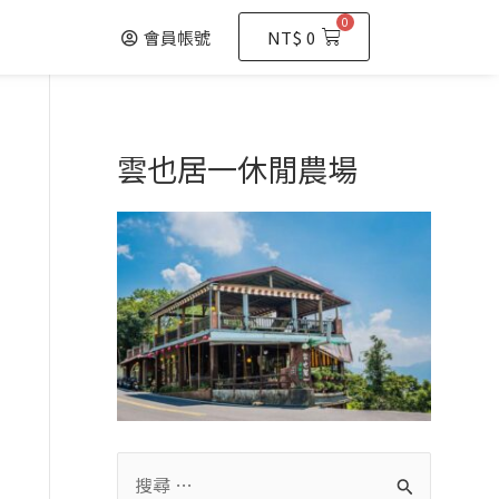
0
購
會員帳號
NT$
0
物
籃
雲也居一休閒農場